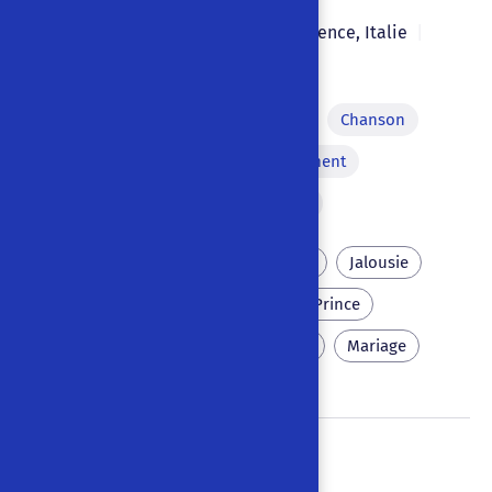
Laura Poli
1987
|
|
Florence
,
Italie
|
Italien
Musique
Animal parlant
Chanson
Métamorphose
Enfermement
Quiproquo
Mariage final
Beauté
Vertu
Laideur
Jalousie
Marâtre
Méchanceté
Prince
Epreuves
Magie
Chat
Mariage
Sunjata