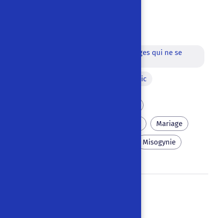
|
Français
Voix hors-scène
Dialogue entre des personnages qui ne se
voient pas
Allégorie
Adresse au public
Meurtre en série
Laideur
Séducteur importun
Mort
Mariage
Objet magique
Secret
Misogynie
Il Gatto Mammone