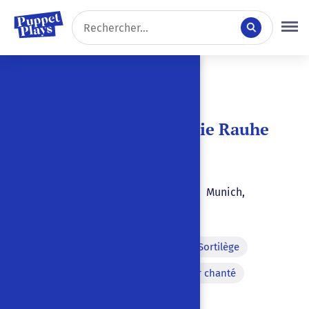
6 résultats
Trier par :
Wolfdietrich und die Rauhe
Els
Karl Wolfskehl
1907
|
|
Munich
,
Allemagne
|
Allemand
Apparition d'un monstre
Sortilège
Monologue
Ellipse
Air chanté
Errance
Métamorphose