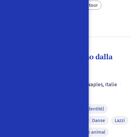
Musique et ésotérisme
Retour
Handicap
Pulcinella di ritorno dalla
Luna
Bruno Leone
2019
|
|
Naples
,
Italie
|
Italien
Personnage déguisé (fausse identité)
Scène de folie
Dialecte
Danse
Lazzi
Combat
Combat contre un animal