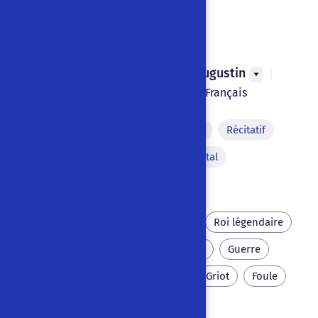
L'épopée mandingue
Luc Amoros
,
Michèle Augustin
|
1989
|
Strasbourg
,
France
|
Français
Monologue
Joute verbale
Récitatif
Pantomime
Air instrumental
Acte sexuel
Air chanté
Afrique
Tradition orale
Roi légendaire
Conte
Destin
Courage
Guerre
Conquête
Vengeance
Griot
Foule
Laideur
Infirmité