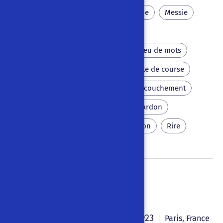
Âne
Mariage
Prophétie
Messie
Imposteur
Lévitation
Vierge mère d'un enfant
Jeu de mots
Céphalophorie
Automobile de course
Laideur
Mensonge
Accouchement
Miracle
Décollation
Pardon
Réconciliation
Résurrection
Rire
Barbe-Bleue
Pierre Albert-Birot
1923
|
|
Paris
,
France