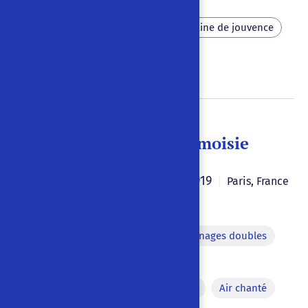
Epreuves
Héros
Fontaine de jouvence
Amour courtois
Laideur
Matoum en Matoumoisie
Pierre Albert-Birot
1919
|
|
Paris
,
France
|
Français
Adresse au public
Personnages doubles
Métamorphose
Gloire
Entrée en véhicule
Danse
Air chanté