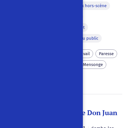
Comique de situation
Voix hors-scène
Lettre
Coup de tonnerre
Apparition magique d'un objet
Métamorphose
Adresse au public
Domestique
Visite
Travail
Paresse
Refus
Dette
Fuite
Mensonge
Mal
Justice
La Dernière Nuit de Don Juan