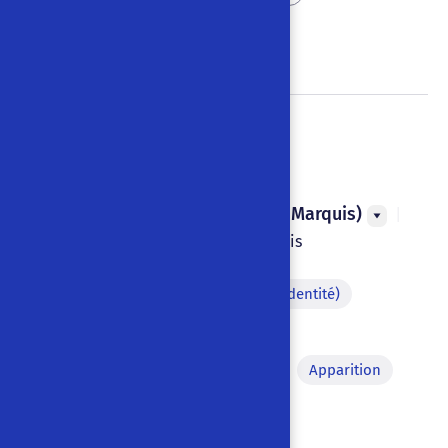
Pacte avec le diable
Le Talisman
Henry de Graffigny (Raoul Marquis)
|
1911
|
Paris
,
France
|
Français
Personnage déguisé (fausse identité)
Disparition
Pyrotechnie
Changement de décor à vue
Apparition
Course-poursuite
Coup
Apparition du Diable