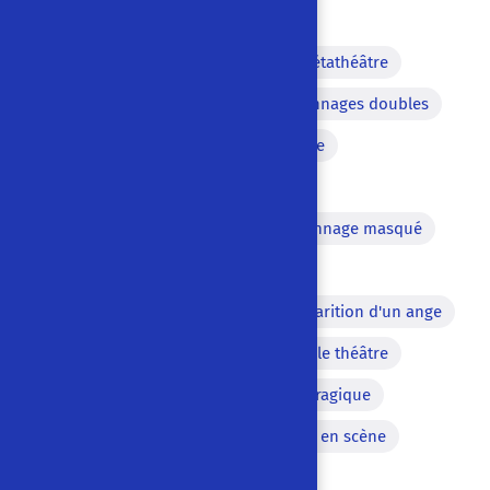
Italien
Prologue
Chanson
Métathéâtre
Allégorie politique
Personnages doubles
Cadavre dissimulé
Dialecte
Coup de bâton
Combat
Personnage volant
Personnage masqué
Personnage mort parlant
Apparition du Diable
Apparition d'un ange
Théâtre de marionnette dans le théâtre
Course-poursuite
Ironie tragique
Coup de couteau
Meurtre en scène
Scène de reconnaissance