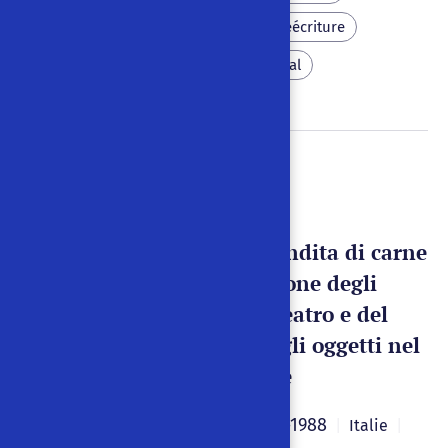
Légende
Populaire
Réécriture
Tradition
Coupable
Mal
Fantastica visione
sopra il taglio e la vendita di carne
con cenni alla questione degli
attori, dell'arte, del teatro e del
mercato generale degli oggetti nel
disarmonico presente
Giuliano Scabia
1973-1988
|
|
Italie
|