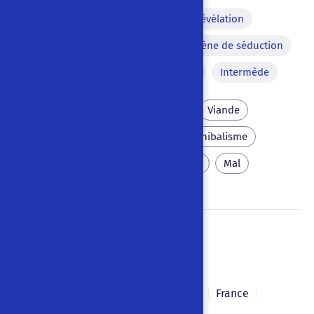
Morcellement du corps
Révélation
Scène dans l'obscurité
Scène de séduction
Songe
Coup de tonnerre
Intermède
Société de consommation
Viande
Pollution
Famine
Cannibalisme
Amour
Mort
Écologie
Mal
La Chpocalypse
Gérard Lépinois
1991
|
|
France
|
Français