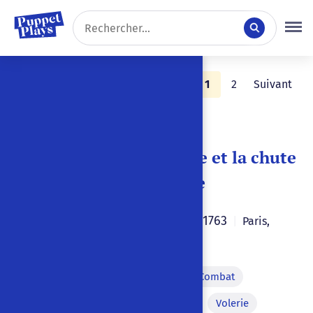
Précédent
1
2
Suivant
11 résultats
Trier par :
L'Origine du monde et la chute
du premier homme
Pierre-Charles Josse
1763
|
|
Paris
,
France
|
Français
Allégorie
Apparition
Combat
Changement de décor à vue
Volerie