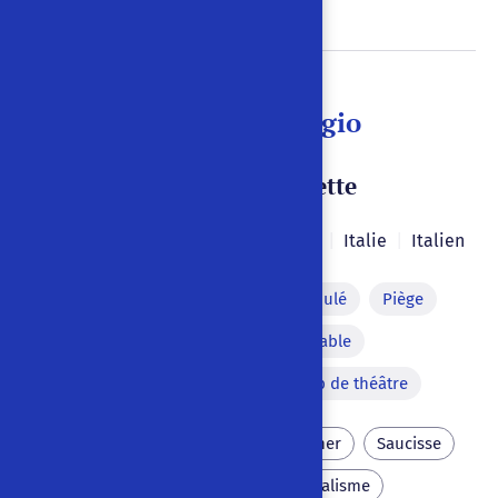
La Iena di San Giorgio
Tragedia per marionette
Guido Ceronetti
1970
|
|
Italie
|
Italien
Caricature
Cadavre dissimulé
Piège
Déguisement
Invraisemblable
Action hyperbolique
Coup de théâtre
Hyène
Criminel
Boucher
Saucisse
Piémont
Sang
Cannibalisme