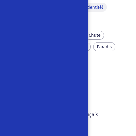
Personnage déguisé (fausse identité)
Songe
Bible
Mal
Révolte
Chute
Création du monde
Enfer
Paradis
Dieu
Tentation
Gille domestique
1852
|
|
Paris
,
France
|
Français
Bruit hors-scène
Aparté