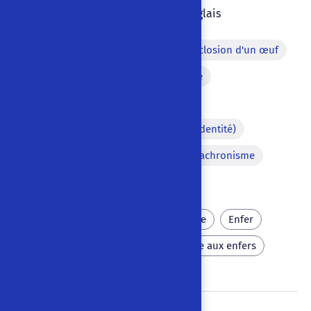
|
Marina di Pisa
,
Italie
|
Anglais
Théâtre dans le théâtre
Éclosion d'un œuf
Mimétisme verbal
Dispute
Personnage aveugle
Personnage déguisé (fausse identité)
Analepse (Flash-back)
Anachronisme
Changement de décor à vue
Infidélité
Mythologie latine
Enfer
Monstre
Mal
Descente aux enfers