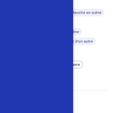
Accouchement en scène
Meurtre en scène
Scène érotique
Personnage jeté hors de la scène
Personnage caché à l'intérieur d'un autre
Chanson
Meurtre
Violence
Cadavre
Érotisme
Mal
Jerk