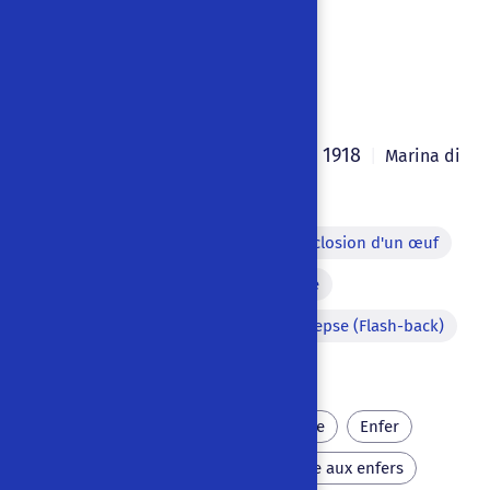
Hell (1918)
3rd version
Edward Gordon Craig
1918
|
|
Marina di
Pisa
,
Italie
|
Anglais
Théâtre dans le théâtre
Éclosion d'un œuf
Mimétisme verbal
Dispute
Personnage aveugle
Analepse (Flash-back)
Changement de décor à vue
Infidélité
Mythologie latine
Enfer
Monstre
Mal
Descente aux enfers