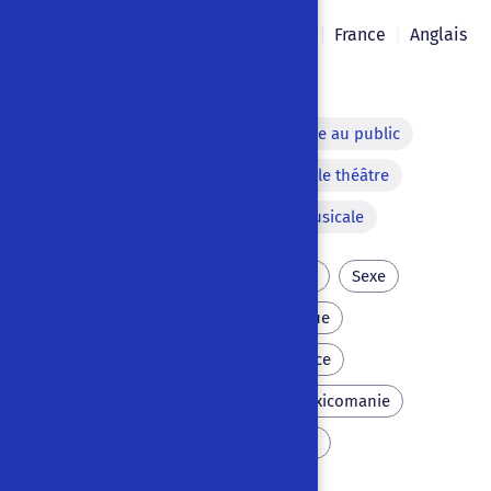
Dennis Cooper
2008
|
|
France
|
Anglais
Alternance récit / dialogue
Récit de souvenirs
Adresse au public
Théâtre de marionnette dans le théâtre
Voix hors-scène
Pause musicale
Meurtre
Torture
Sang
Sexe
Perversité
Folie
Drogue
Tueur en série
Adolescence
États-Unis d’Amérique
Toxicomanie
Fait-divers
Homosexualité
Schizophrénie
Mal