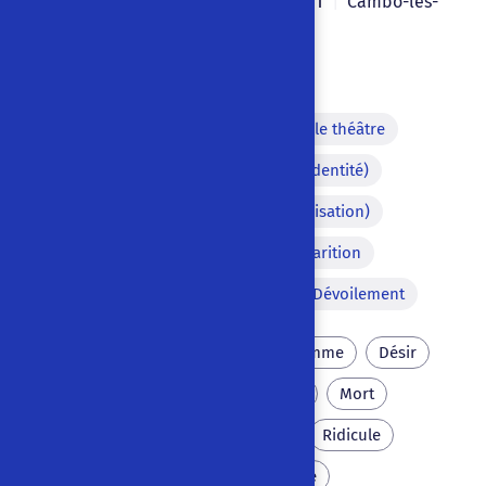
Edmond Rostand
1911
|
|
Cambo-les-
Bains
,
France
|
Français
Pièce en vers
Théâtre de marionnette dans le théâtre
Personnage déguisé (fausse identité)
Métonymie (mode de caractérisation)
Apparition du Diable
Apparition
Coup de bâton
Foule
Dévoilement
Séduction
Orgueil
Femme
Désir
Souffrance
Présomption
Mort
Châtiment éternel
Mal
Ridicule
Révolte
Amour
Venise