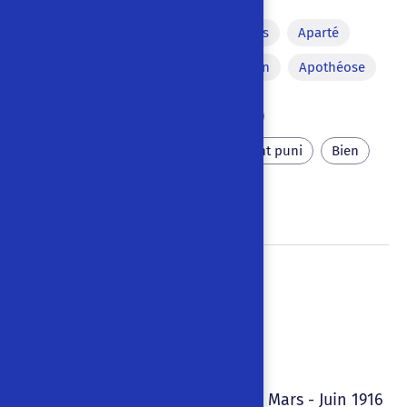
Déformation comique de mots
Aparté
Monologue
Coup de bâton
Apothéose
Talisman
Objet magique
Épreuves morales
Méchant puni
Bien
Mal
Hell (1916)
1st version
Edward Gordon Craig
Mars - Juin 1916
|